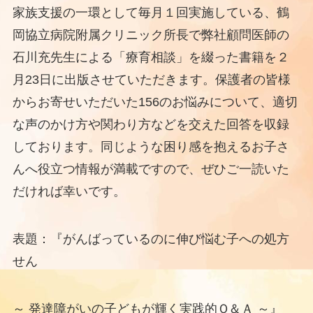
家族支援の一環として毎月１回実施している、鶴
岡協立病院附属クリニック所長で弊社顧問医師の
石川充先生による「療育相談」を綴った書籍を２
月23日に出版させていただきます。保護者の皆様
からお寄せいただいた156のお悩みについて、適切
な声のかけ方や関わり方などを交えた回答を収録
しております。同じような困り感を抱えるお子さ
んへ役立つ情報が満載ですので、ぜひご一読いた
だければ幸いです。
表題：『がんばっているのに伸び悩む子への処方
せん
～ 発達障がいの子どもが輝く実践的Ｑ＆Ａ ～』