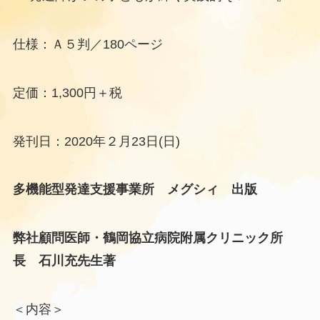
仕様：Ａ５判／180ページ
定価：1,300円＋税
発刊日：2020年２月23日(日)
多機能型発達支援事業所 メグシィ 出版
弊社顧問医師・鶴岡協立病院附属クリニック所
長 石川
充
先生
著
＜内容＞