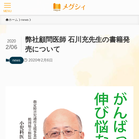
MENU
ホーム
news
弊社顧問医師 石川充先生の書籍発
2020
2/06
売について
2020年2月6日
news