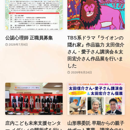
公認心理師 正職員募集
TBS系ドラマ『ライオンの
隠れ家』作品協力 太田信介
2026年7月9日
さん・愛子さん講演会＆太
田宏介さん作品展を行いま
した
2026年6月24日
庄内こども未来支援センタ
山形県委託 早期からの親子