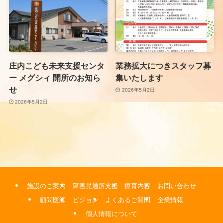
庄内こども未来支援センタ
業務拡大につきスタッフ募
ー メグシィ 開所のお知ら
集いたします
せ
2026年5月2日
2026年5月2日
施設のご案内
障害児通所支援
療育内容
お問い合わせ
顧問医師
ビジョン
よくあるご質問
企業情報
個人情報について