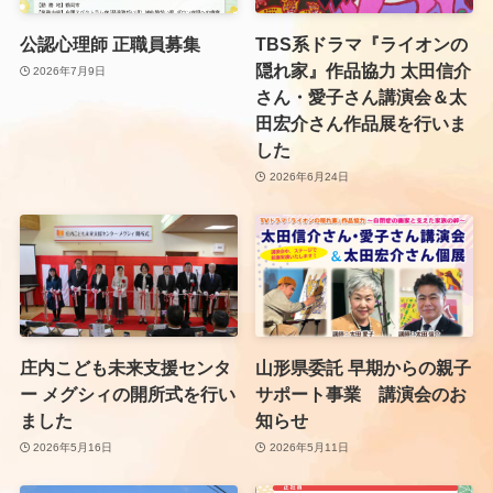
公認心理師 正職員募集
TBS系ドラマ『ライオンの
隠れ家』作品協力 太田信介
2026年7月9日
さん・愛子さん講演会＆太
田宏介さん作品展を行いま
した
2026年6月24日
庄内こども未来支援センタ
山形県委託 早期からの親子
ー メグシィの開所式を行い
サポート事業 講演会のお
ました
知らせ
2026年5月16日
2026年5月11日