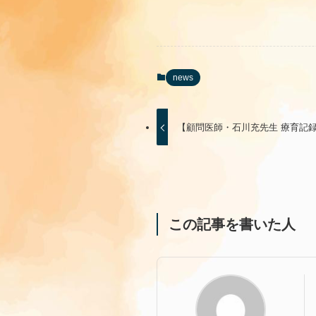
news
【顧問医師・石川充先生 療育記
この記事を書いた人