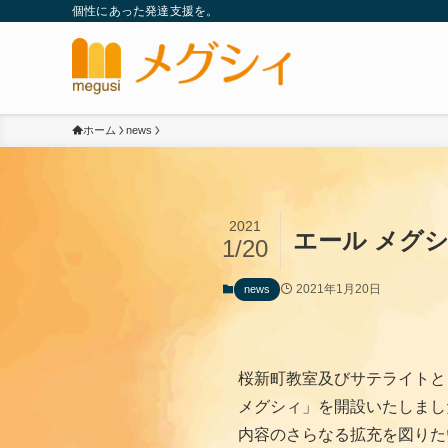
個性にあった発達支援を。
ホーム
news
2021
エール メグ
1/20
2021年1月20日
news
桜新町教室及びサテライトと
メグシィ」を開設いたしまし
内容のさらなる拡充を図りた